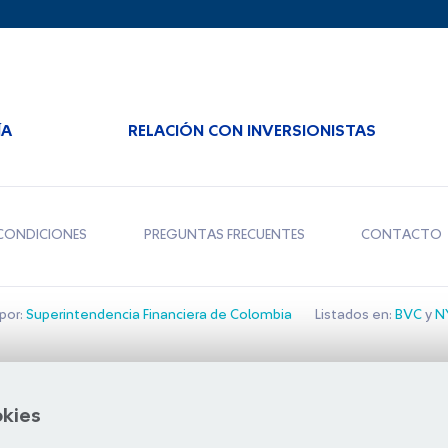
ÍA
RELACIÓN CON INVERSIONISTAS
CONDICIONES
PREGUNTAS FRECUENTES
CONTACTO
por:
Superintendencia Financiera de Colombia
Listados en:
BVC
y
NY
Bolsa de Santiago
okies