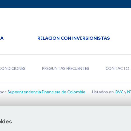
ÍA
RELACIÓN CON INVERSIONISTAS
CONDICIONES
PREGUNTAS FRECUENTES
CONTACTO
por:
Superintendencia Financiera de Colombia
Listados en:
BVC
y
NY
Bolsa de Santiago
okies