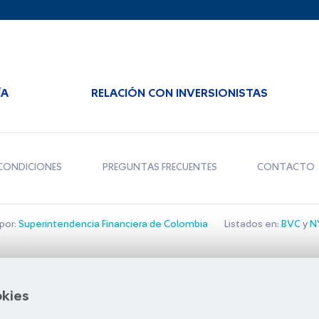
ÍA
RELACIÓN CON INVERSIONISTAS
CONDICIONES
PREGUNTAS FRECUENTES
CONTACTO
por:
Superintendencia Financiera de Colombia
Listados en:
BVC
y
NY
Bolsa de Santiago
okies