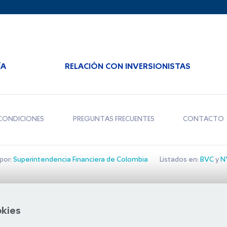
ÍA
RELACIÓN CON INVERSIONISTAS
CONDICIONES
PREGUNTAS FRECUENTES
CONTACTO
por:
Superintendencia Financiera de Colombia
Listados en:
BVC
y
NY
Bolsa de Santiago
okies