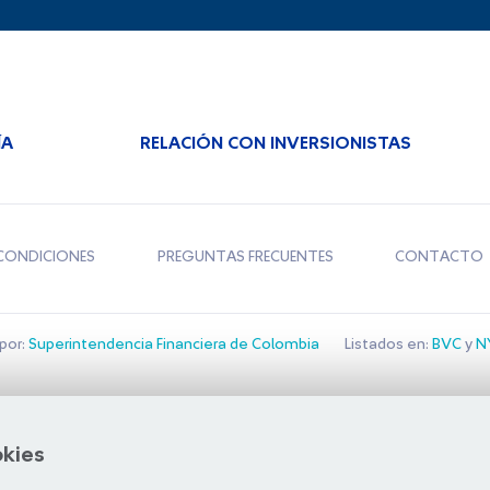
ÍA
RELACIÓN CON INVERSIONISTAS
CONDICIONES
PREGUNTAS FRECUENTES
CONTACTO
por:
Superintendencia Financiera de Colombia
Listados en:
BVC
y
NY
Bolsa de Santiago
okies