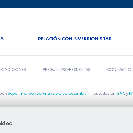
ÍA
RELACIÓN CON INVERSIONISTAS
CONDICIONES
PREGUNTAS FRECUENTES
CONTACTO
por:
Superintendencia Financiera de Colombia
Listados en:
BVC
y
NY
Bolsa de Santiago
okies