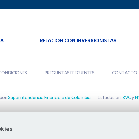
ÍA
RELACIÓN CON INVERSIONISTAS
CONDICIONES
PREGUNTAS FRECUENTES
CONTACTO
por:
Superintendencia Financiera de Colombia
Listados en:
BVC
y
NY
Bolsa de Santiago
okies