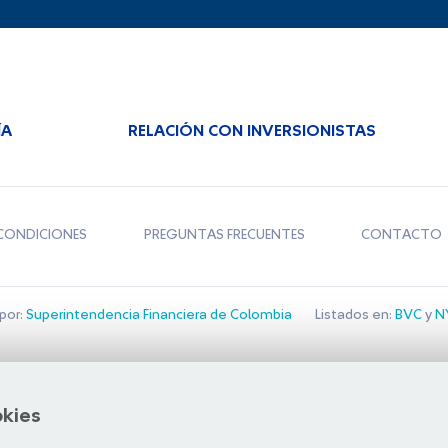
ÍA
RELACIÓN CON INVERSIONISTAS
CONDICIONES
PREGUNTAS FRECUENTES
CONTACTO
por:
Superintendencia Financiera de Colombia
Listados en:
BVC
y
NY
Bolsa de Santiago
okies