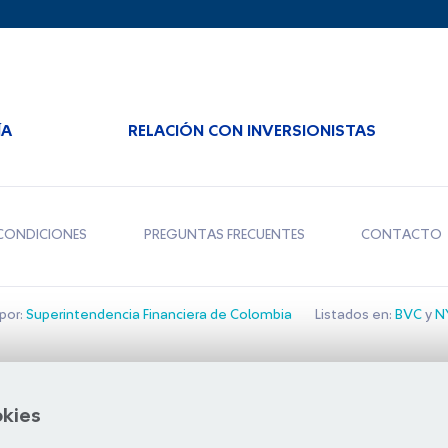
ÍA
RELACIÓN CON INVERSIONISTAS
CONDICIONES
PREGUNTAS FRECUENTES
CONTACTO
por:
Superintendencia Financiera de Colombia
Listados en:
BVC
y
NY
Bolsa de Santiago
okies