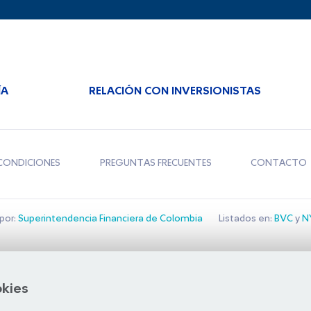
ÍA
RELACIÓN CON INVERSIONISTAS
CONDICIONES
PREGUNTAS FRECUENTES
CONTACTO
por:
Superintendencia Financiera de Colombia
Listados en:
BVC
y
NY
Bolsa de Santiago
okies