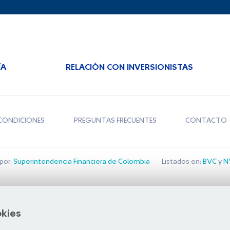
ÍA
RELACIÓN CON INVERSIONISTAS
CONDICIONES
PREGUNTAS FRECUENTES
CONTACTO
por:
Superintendencia Financiera de Colombia
Listados en:
BVC
y
NY
Bolsa de Santiago
okies