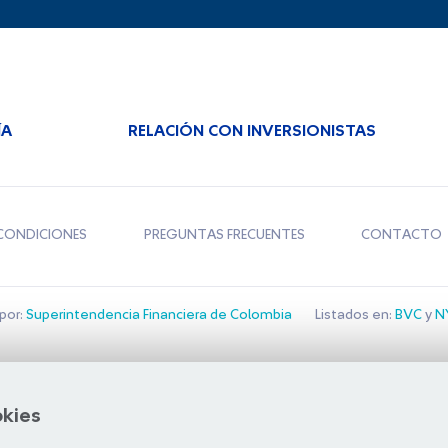
ÍA
RELACIÓN CON INVERSIONISTAS
CONDICIONES
PREGUNTAS FRECUENTES
CONTACTO
por:
Superintendencia Financiera de Colombia
Listados en:
BVC
y
NY
Bolsa de Santiago
okies