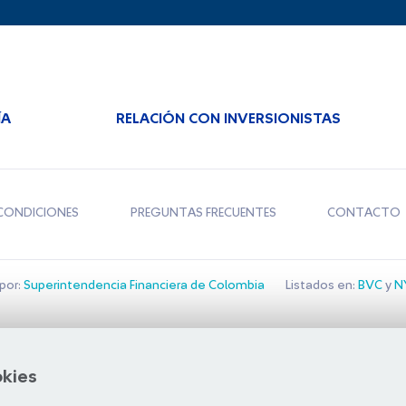
ÍA
RELACIÓN CON INVERSIONISTAS
CONDICIONES
PREGUNTAS FRECUENTES
CONTACTO
por:
Superintendencia Financiera de Colombia
Listados en:
BVC
y
NY
Bolsa de Santiago
okies