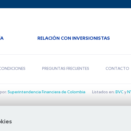
ÍA
RELACIÓN CON INVERSIONISTAS
CONDICIONES
PREGUNTAS FRECUENTES
CONTACTO
por:
Superintendencia Financiera de Colombia
Listados en:
BVC
y
NY
Bolsa de Santiago
okies