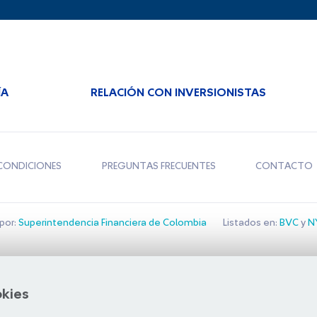
ÍA
RELACIÓN CON INVERSIONISTAS
CONDICIONES
PREGUNTAS FRECUENTES
CONTACTO
por:
Superintendencia Financiera de Colombia
Listados en:
BVC
y
NY
Bolsa de Santiago
okies