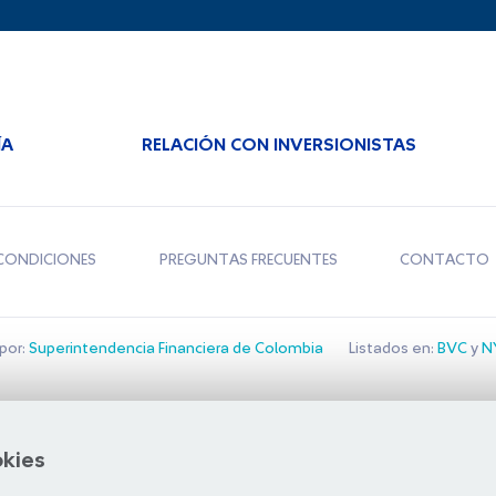
ÍA
RELACIÓN CON INVERSIONISTAS
CONDICIONES
PREGUNTAS FRECUENTES
CONTACTO
por:
Superintendencia Financiera de Colombia
Listados en:
BVC
y
NY
Bolsa de Santiago
okies