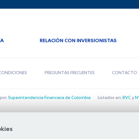
ÍA
RELACIÓN CON INVERSIONISTAS
CONDICIONES
PREGUNTAS FRECUENTES
CONTACTO
por:
Superintendencia Financiera de Colombia
Listados en:
BVC
y
NY
Bolsa de Santiago
okies