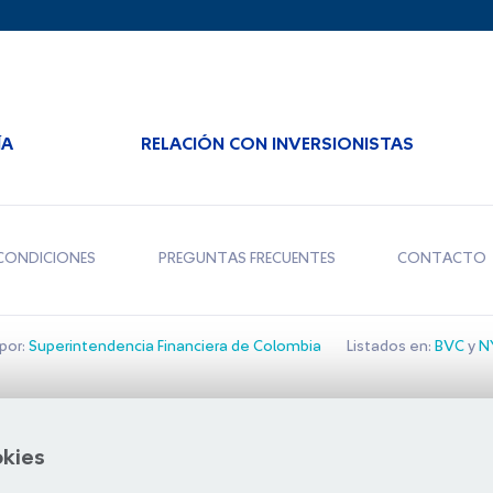
ÍA
RELACIÓN CON INVERSIONISTAS
CONDICIONES
PREGUNTAS FRECUENTES
CONTACTO
por:
Superintendencia Financiera de Colombia
Listados en:
BVC
y
NY
Bolsa de Santiago
okies