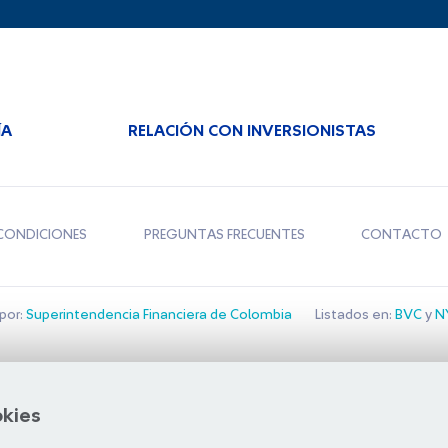
ÍA
RELACIÓN CON INVERSIONISTAS
CONDICIONES
PREGUNTAS FRECUENTES
CONTACTO
por:
Superintendencia Financiera de Colombia
Listados en:
BVC
y
NY
Bolsa de Santiago
okies