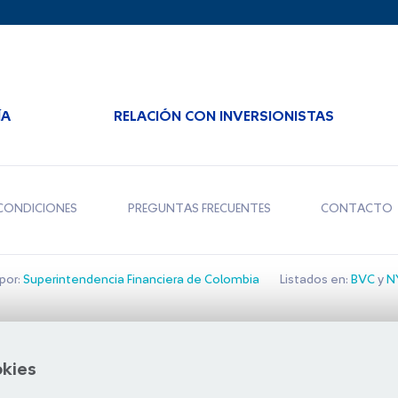
ÍA
RELACIÓN CON INVERSIONISTAS
CONDICIONES
PREGUNTAS FRECUENTES
CONTACTO
por:
Superintendencia Financiera de Colombia
Listados en:
BVC
y
NY
Bolsa de Santiago
okies