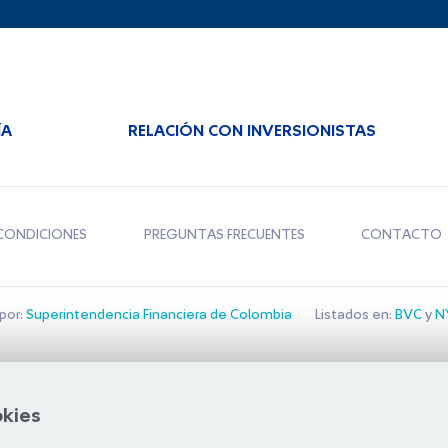
ÍA
RELACIÓN CON INVERSIONISTAS
CONDICIONES
PREGUNTAS FRECUENTES
CONTACTO
por:
Superintendencia Financiera de Colombia
Listados en:
BVC
y
NY
Bolsa de Santiago
okies