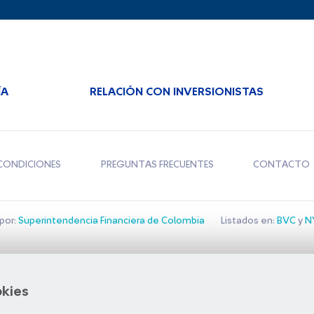
ÍA
RELACIÓN CON INVERSIONISTAS
CONDICIONES
PREGUNTAS FRECUENTES
CONTACTO
por:
Superintendencia Financiera de Colombia
Listados en:
BVC
y
NY
Bolsa de Santiago
okies