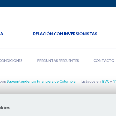
ÍA
RELACIÓN CON INVERSIONISTAS
CONDICIONES
PREGUNTAS FRECUENTES
CONTACTO
por:
Superintendencia Financiera de Colombia
Listados en:
BVC
y
NY
Bolsa de Santiago
okies