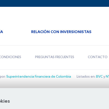
ÍA
RELACIÓN CON INVERSIONISTAS
CONDICIONES
PREGUNTAS FRECUENTES
CONTACTO
por:
Superintendencia Financiera de Colombia
Listados en:
BVC
y
NY
Bolsa de Santiago
okies