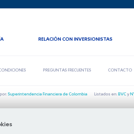
ÍA
RELACIÓN CON INVERSIONISTAS
CONDICIONES
PREGUNTAS FRECUENTES
CONTACTO
por:
Superintendencia Financiera de Colombia
Listados en:
BVC
y
NY
Bolsa de Santiago
okies