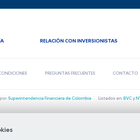
ÍA
RELACIÓN CON INVERSIONISTAS
CONDICIONES
PREGUNTAS FRECUENTES
CONTACTO
por:
Superintendencia Financiera de Colombia
Listados en:
BVC
y
NY
Bolsa de Santiago
okies