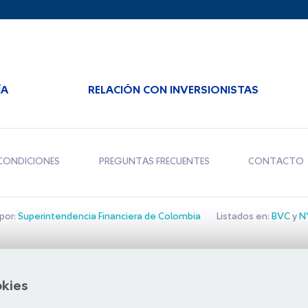
ÍA
RELACIÓN CON INVERSIONISTAS
CONDICIONES
PREGUNTAS FRECUENTES
CONTACTO
por:
Superintendencia Financiera de Colombia
Listados en:
BVC
y
NY
Bolsa de Santiago
okies