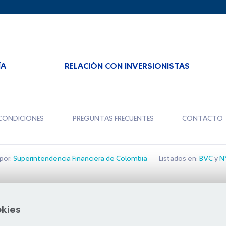
ÍA
RELACIÓN CON INVERSIONISTAS
CONDICIONES
PREGUNTAS FRECUENTES
CONTACTO
por:
Superintendencia Financiera de Colombia
Listados en:
BVC
y
NY
Bolsa de Santiago
okies