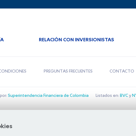
ÍA
RELACIÓN CON INVERSIONISTAS
CONDICIONES
PREGUNTAS FRECUENTES
CONTACTO
por:
Superintendencia Financiera de Colombia
Listados en:
BVC
y
NY
Bolsa de Santiago
okies