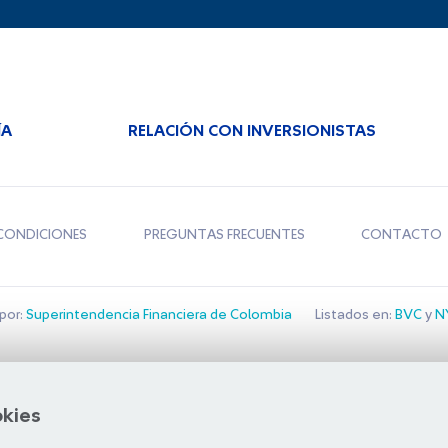
ÍA
RELACIÓN CON INVERSIONISTAS
CONDICIONES
PREGUNTAS FRECUENTES
CONTACTO
por:
Superintendencia Financiera de Colombia
Listados en:
BVC
y
NY
Bolsa de Santiago
okies