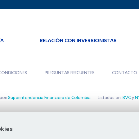
ÍA
RELACIÓN CON INVERSIONISTAS
CONDICIONES
PREGUNTAS FRECUENTES
CONTACTO
por:
Superintendencia Financiera de Colombia
Listados en:
BVC
y
NY
Bolsa de Santiago
okies