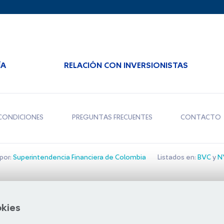
ÍA
RELACIÓN CON INVERSIONISTAS
CONDICIONES
PREGUNTAS FRECUENTES
CONTACTO
por:
Superintendencia Financiera de Colombia
Listados en:
BVC
y
NY
Bolsa de Santiago
okies