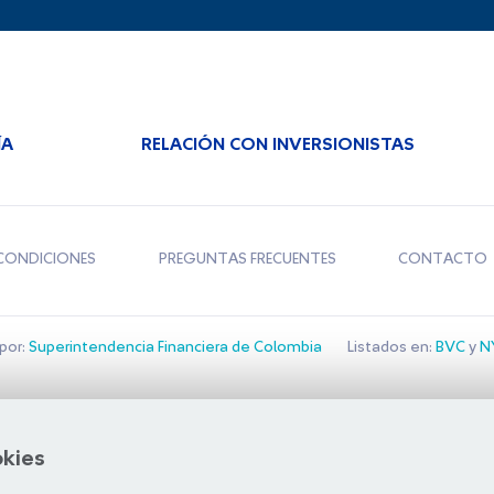
ÍA
RELACIÓN CON INVERSIONISTAS
CONDICIONES
PREGUNTAS FRECUENTES
CONTACTO
por:
Superintendencia Financiera de Colombia
Listados en:
BVC
y
NY
Bolsa de Santiago
okies