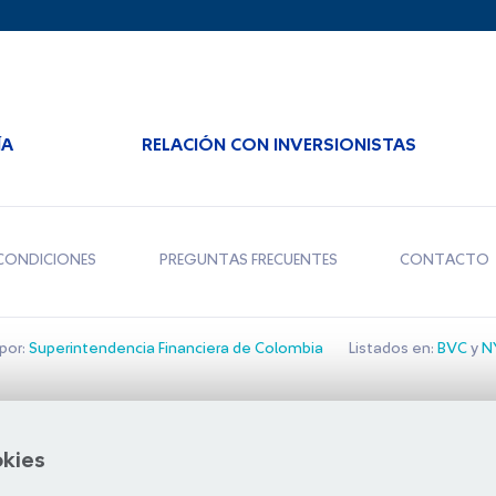
ÍA
RELACIÓN CON INVERSIONISTAS
CONDICIONES
PREGUNTAS FRECUENTES
CONTACTO
por:
Superintendencia Financiera de Colombia
Listados en:
BVC
y
NY
Bolsa de Santiago
okies