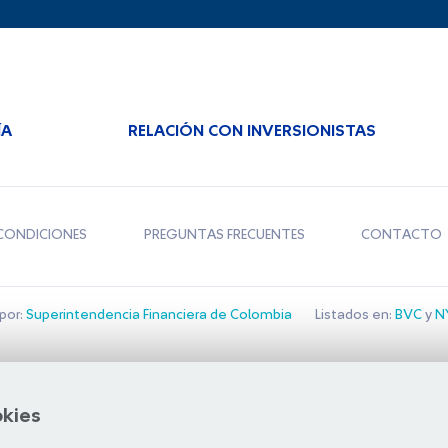
ÍA
RELACIÓN CON INVERSIONISTAS
CONDICIONES
PREGUNTAS FRECUENTES
CONTACTO
por:
Superintendencia Financiera de Colombia
Listados en:
BVC
y
NY
Bolsa de Santiago
okies