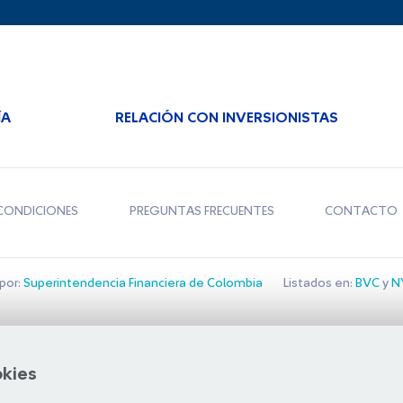
ÍA
RELACIÓN CON INVERSIONISTAS
CONDICIONES
PREGUNTAS FRECUENTES
CONTACTO
por:
Superintendencia Financiera de Colombia
Listados en:
BVC
y
NY
Bolsa de Santiago
okies