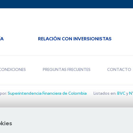
ÍA
RELACIÓN CON INVERSIONISTAS
CONDICIONES
PREGUNTAS FRECUENTES
CONTACTO
por:
Superintendencia Financiera de Colombia
Listados en:
BVC
y
NY
Bolsa de Santiago
okies