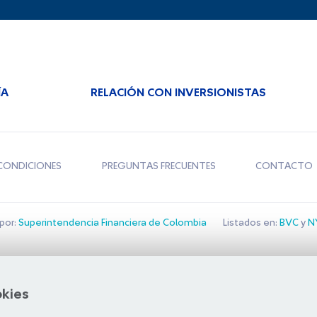
ÍA
RELACIÓN CON INVERSIONISTAS
CONDICIONES
PREGUNTAS FRECUENTES
CONTACTO
por:
Superintendencia Financiera de Colombia
Listados en:
BVC
y
NY
Bolsa de Santiago
okies