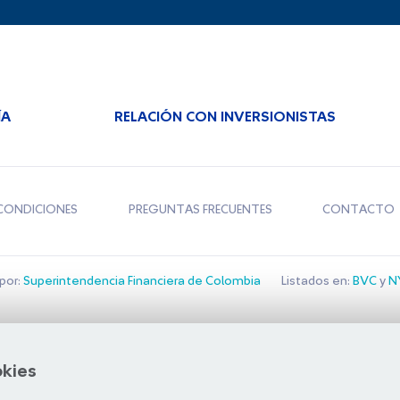
ÍA
RELACIÓN CON INVERSIONISTAS
CONDICIONES
PREGUNTAS FRECUENTES
CONTACTO
por:
Superintendencia Financiera de Colombia
Listados en:
BVC
y
NY
Bolsa de Santiago
okies