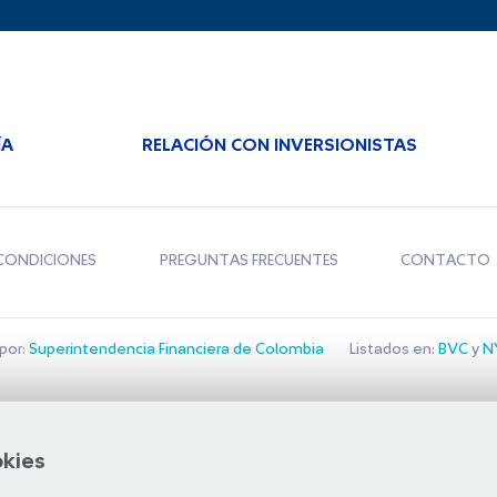
ÍA
RELACIÓN CON INVERSIONISTAS
CONDICIONES
PREGUNTAS FRECUENTES
CONTACTO
por:
Superintendencia Financiera de Colombia
Listados en:
BVC
y
NY
Bolsa de Santiago
okies