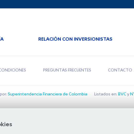
ÍA
RELACIÓN CON INVERSIONISTAS
CONDICIONES
PREGUNTAS FRECUENTES
CONTACTO
por:
Superintendencia Financiera de Colombia
Listados en:
BVC
y
NY
Bolsa de Santiago
okies