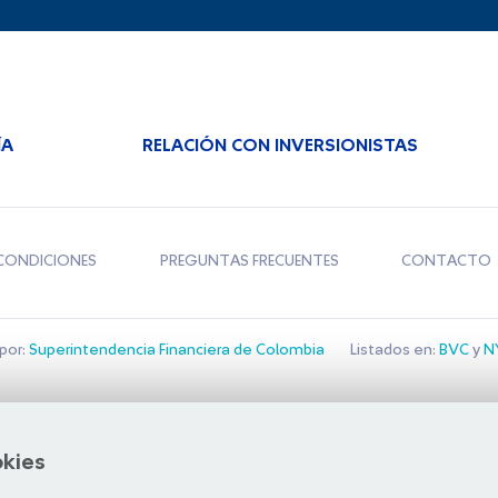
ÍA
RELACIÓN CON INVERSIONISTAS
CONDICIONES
PREGUNTAS FRECUENTES
CONTACTO
por:
Superintendencia Financiera de Colombia
Listados en:
BVC
y
NY
Bolsa de Santiago
okies