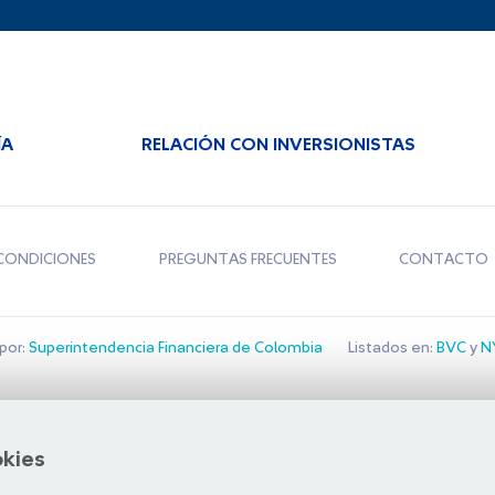
ÍA
RELACIÓN CON INVERSIONISTAS
CONDICIONES
PREGUNTAS FRECUENTES
CONTACTO
por:
Superintendencia Financiera de Colombia
Listados en:
BVC
y
NY
Bolsa de Santiago
okies