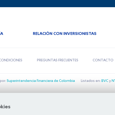
ÍA
RELACIÓN CON INVERSIONISTAS
CONDICIONES
PREGUNTAS FRECUENTES
CONTACTO
por:
Superintendencia Financiera de Colombia
Listados en:
BVC
y
NY
Bolsa de Santiago
okies