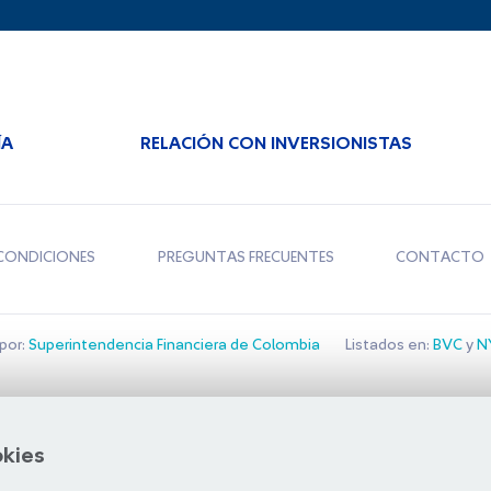
ÍA
RELACIÓN CON INVERSIONISTAS
CONDICIONES
PREGUNTAS FRECUENTES
CONTACTO
por:
Superintendencia Financiera de Colombia
Listados en:
BVC
y
NY
Bolsa de Santiago
okies