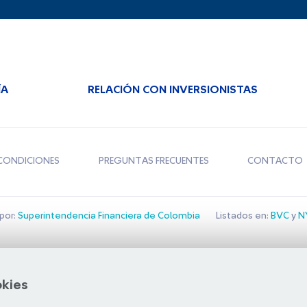
ÍA
RELACIÓN CON INVERSIONISTAS
CONDICIONES
PREGUNTAS FRECUENTES
CONTACTO
por:
Superintendencia Financiera de Colombia
Listados en:
BVC
y
NY
Bolsa de Santiago
okies