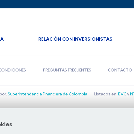
ÍA
RELACIÓN CON INVERSIONISTAS
CONDICIONES
PREGUNTAS FRECUENTES
CONTACTO
por:
Superintendencia Financiera de Colombia
Listados en:
BVC
y
NY
Bolsa de Santiago
okies