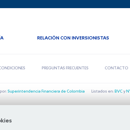
ÍA
RELACIÓN CON INVERSIONISTAS
CONDICIONES
PREGUNTAS FRECUENTES
CONTACTO
por:
Superintendencia Financiera de Colombia
Listados en:
BVC
y
NY
Bolsa de Santiago
okies