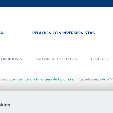
ÍA
RELACIÓN CON INVERSIONISTAS
CONDICIONES
PREGUNTAS FRECUENTES
CONTACTO
por:
Superintendencia Financiera de Colombia
Listados en:
BVC
y
NY
Bolsa de Santiago
okies