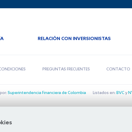
ÍA
RELACIÓN CON INVERSIONISTAS
CONDICIONES
PREGUNTAS FRECUENTES
CONTACTO
por:
Superintendencia Financiera de Colombia
Listados en:
BVC
y
NY
Bolsa de Santiago
okies